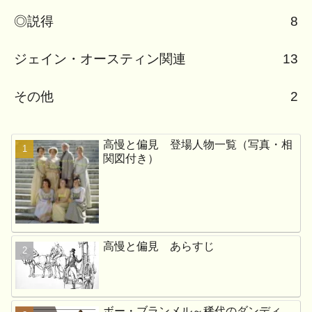
◎説得
8
ジェイン・オースティン関連
13
その他
2
高慢と偏見 登場人物一覧（写真・相
関図付き）
高慢と偏見 あらすじ
ボー・ブランメル～稀代のダンディ、