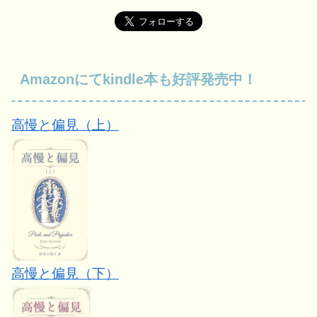
Amazonにてkindle本も好評発売中！
高慢と偏見（上）
高慢と偏見（下）