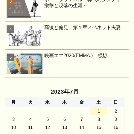
栄華と没落の生涯～
高慢と偏見 第１章／ベネット夫妻
映画エマ2020(EMMA.) 感想
2023年7月
月
火
水
木
金
土
日
1
2
3
4
5
6
7
8
9
10
11
12
13
14
15
16