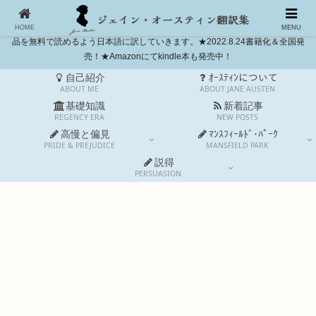
独自和訳に挑戦。高慢と偏見とマンスフィールド・パークは完訳しました。今
も世界中で愛されるイギリス人作家ジェイン・オースティン(1775-1817)の作
HOME
MENU
品を無料で読めるよう日本語に訳していきます。★2022.8.24書籍化＆全国発
売！★Amazonにてkindle本も発売中！
自己紹介
ｵｰｽﾃｨﾝについて
ABOUT ME
ABOUT JANE AUSTEN
基礎知識
新着記事
REGENCY ERA
NEW POSTS
高慢と偏見
ﾏﾝｽﾌｨｰﾙﾄﾞ･ﾊﾟｰｸ
PRIDE & PREJUDICE
MANSFIELD PARK
説得
PERSUASION