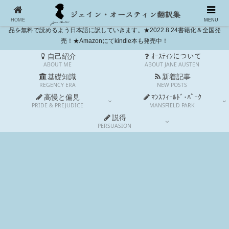
独自和訳に挑戦。高慢と偏見とマンスフィールド・パークは完訳しました。今
も世界中で愛されるイギリス人作家ジェイン・オースティン(1775-1817)の作
HOME
MENU
品を無料で読めるよう日本語に訳していきます。★2022.8.24書籍化＆全国発
売！★Amazonにてkindle本も発売中！
自己紹介
ｵｰｽﾃｨﾝについて
ABOUT ME
ABOUT JANE AUSTEN
基礎知識
新着記事
REGENCY ERA
NEW POSTS
高慢と偏見
ﾏﾝｽﾌｨｰﾙﾄﾞ･ﾊﾟｰｸ
PRIDE & PREJUDICE
MANSFIELD PARK
説得
PERSUASION