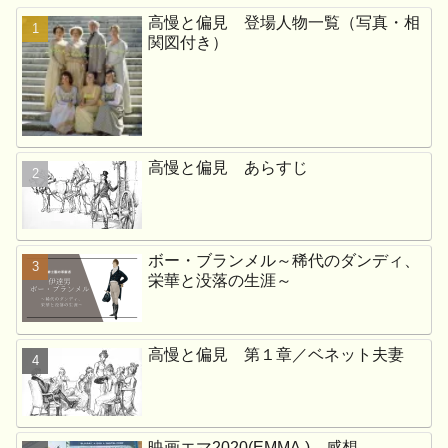
高慢と偏見 登場人物一覧（写真・相
関図付き）
高慢と偏見 あらすじ
ボー・ブランメル～稀代のダンディ、
栄華と没落の生涯～
高慢と偏見 第１章／ベネット夫妻
映画エマ2020(EMMA.) 感想