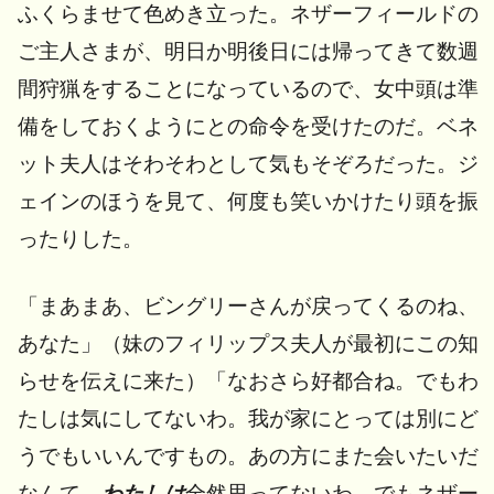
ふくらませて色めき立った。ネザーフィールドの
ご主人さまが、明日か明後日には帰ってきて数週
間狩猟をすることになっているので、女中頭は準
備をしておくようにとの命令を受けたのだ。ベネ
ット夫人はそわそわとして気もそぞろだった。ジ
ェインのほうを見て、何度も笑いかけたり頭を振
ったりした。
「まあまあ、ビングリーさんが戻ってくるのね、
あなた」（妹のフィリップス夫人が最初にこの知
らせを伝えに来た）「なおさら好都合ね。でもわ
たしは気にしてないわ。我が家にとっては別にど
うでもいいんですもの。あの方にまた会いたいだ
なんて、
わたしは
全然思ってないわ。でもネザー