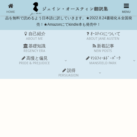
独自和訳に挑戦。高慢と偏見とマンスフィールド・パークは完訳しました。今
も世界中で愛されるイギリス人作家ジェイン・オースティン(1775-1817)の作
HOME
MENU
品を無料で読めるよう日本語に訳していきます。★2022.8.24書籍化＆全国発
売！★Amazonにてkindle本も発売中！
自己紹介
ｵｰｽﾃｨﾝについて
ABOUT ME
ABOUT JANE AUSTEN
基礎知識
新着記事
REGENCY ERA
NEW POSTS
高慢と偏見
ﾏﾝｽﾌｨｰﾙﾄﾞ･ﾊﾟｰｸ
PRIDE & PREJUDICE
MANSFIELD PARK
説得
PERSUASION