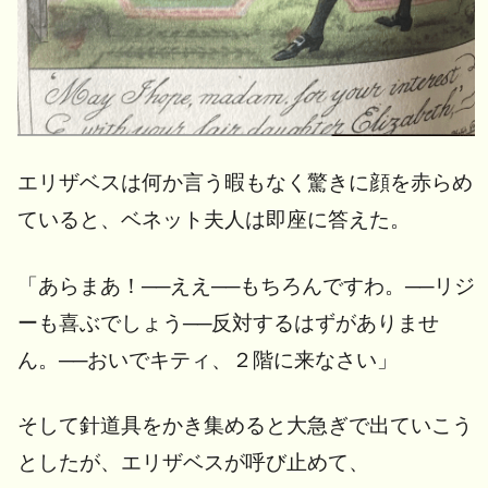
エリザベスは何か言う暇もなく驚きに顔を赤らめ
ていると、ベネット夫人は即座に答えた。
「あらまあ！──ええ──もちろんですわ。──リジ
ーも喜ぶでしょう──反対するはずがありませ
ん。──おいでキティ、２階に来なさい」
そして針道具をかき集めると大急ぎで出ていこう
としたが、エリザベスが呼び止めて、