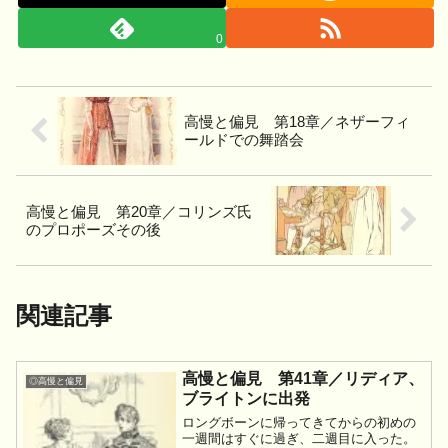
0
高慢と偏見 第18章／ネザーフィ
ールドでの舞踏会
高慢と偏見 第20章／コリンズ氏
のプロポーズその後
関連記事
高慢と偏見 第41章／リディア、
◎高慢と偏見
ブライトンに出発
ロングボーンに帰ってきてからの初めの
一週間はすぐに過ぎ、二週目に入った。