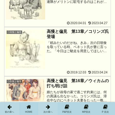
連隊がメリトンに駐屯するのはこれが最
後の週であり、この近所の若いお嬢さん
たちはみな落ち込んでいた。ほとんど誰
もが意気消沈していた。ベネット家の上
の娘二人だけが、食べたり飲んだり眠っ
たりの日...
2020.04.01
2023.04.27
高慢と偏見 第13章／コリンズ氏
◎高慢と偏見
登場
「頼みたいのだがね、きみ」次の日朝食
を取っている時、ベネット氏が妻に言っ
た。「今日はご馳走を用意してほしいの
だ。一人お客さんが来ることになってい
る」「誰のことを言っているのです、あ
なた？ 誰も来る予定はありませんよ。
シャーロット・ルーカスが訪ねて来なけ
ればです...
2019.12.03
2023.04.24
高慢と偏見 第16章／ウィカムの
◎高慢と偏見
打ち明け話
娘たちが叔母の家で過ごす約束には、何
の異議も出なかった。コリンズ氏は、滞
在中なのにベネット夫妻をたった一晩で
も置いていくことは良心がとがめますと
2019.12.06
2025.02.07
述べたが、それはきっぱり反対された。
前の章へ
HOME
次の章へ
P&P目次
MP目次
P 目次
そしてコリンズ氏と5人の娘たちは馬車に