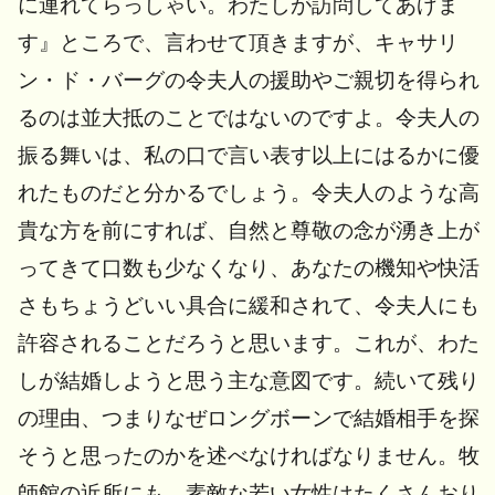
に連れてらっしゃい。わたしが訪問してあげま
す』ところで、言わせて頂きますが、キャサリ
ン・ド・バーグの令夫人の援助やご親切を得られ
るのは並大抵のことではないのですよ。令夫人の
振る舞いは、私の口で言い表す以上にはるかに優
れたものだと分かるでしょう。令夫人のような高
貴な方を前にすれば、自然と尊敬の念が湧き上が
ってきて口数も少なくなり、あなたの機知や快活
さもちょうどいい具合に緩和されて、令夫人にも
許容されることだろうと思います。これが、わた
しが結婚しようと思う主な意図です。続いて残り
の理由、つまりなぜロングボーンで結婚相手を探
そうと思ったのかを述べなければなりません。牧
師館の近所にも、素敵な若い女性はたくさんおり